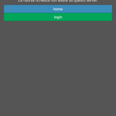
La risorsa richiesta non esiste su questo server.
home
login