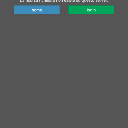
La risorsa richiesta non esiste su questo server.
home
login