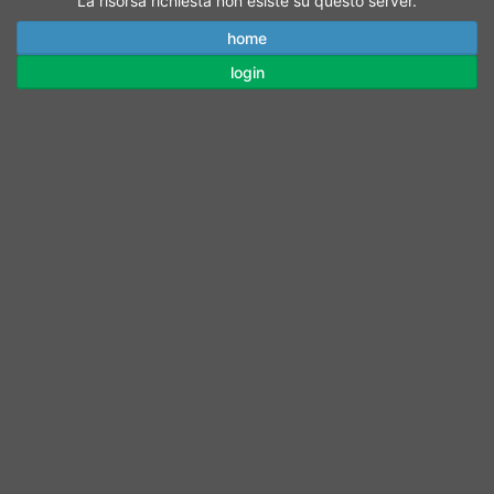
La risorsa richiesta non esiste su questo server.
home
login