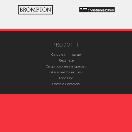
PRODOTTI
Cargo e mini cargo
Reclinate
Cargo business e speciali
Trike e mezzi inclusivi
Accessori
Usato e Occasioni
PARTNERS
Babboe Cargo Bikes
Bicicapace
Brompton
Christiania Bikes
Fabriga Bike