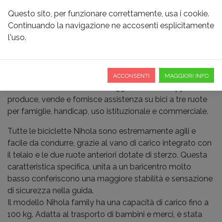
Questo sito, per funzionare correttamente, usa i cookie.
Continuando la navigazione ne accosenti esplicitamente
l'uso.
NIHOLA
ACCONSENTI
MAGGIORI INFO
Azienda danese fondata nel 1998, Nihola sviluppa,
produce, vende e fornisce assistenza su bici a tre ruote
per famiglie, handicap, uso istituzionale e commerciale.
Tutte le biciclette Nihola sono estremamente agili e
facile da condurre, grazie al vano di carico integrato con
il telaio e le due ruote anteriori dotate di sterzo. Questa
caratteristica specifica, unita a un baricentro molto
basso conferiscono una maggiore stabilità e sensazione
di sicurezza nella guida.
Il modello Nihola family ha una capacità di carico fino a
100 kg. Adatta al trasporto di bambini e merci, è stata