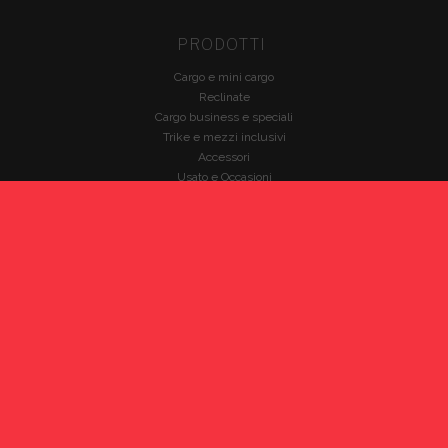
PRODOTTI
Cargo e mini cargo
Reclinate
Cargo business e speciali
Trike e mezzi inclusivi
Accessori
Usato e Occasioni
PARTNERS
Babboe Cargo Bikes
Bicicapace
Brompton
Christiania Bikes
Fabriga Bike
HP Velotechnik
Nihola
VELOE'
Winther Bikes