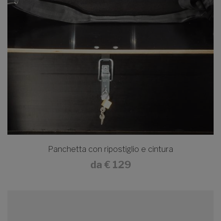
Panchetta con ripostiglio e cintura
da
€ 129