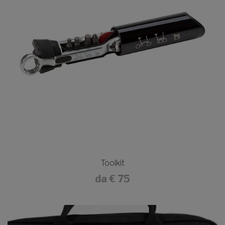
Toolkit
da
€ 75