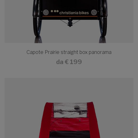
Capote Prairie straight box panorama
da
€ 199