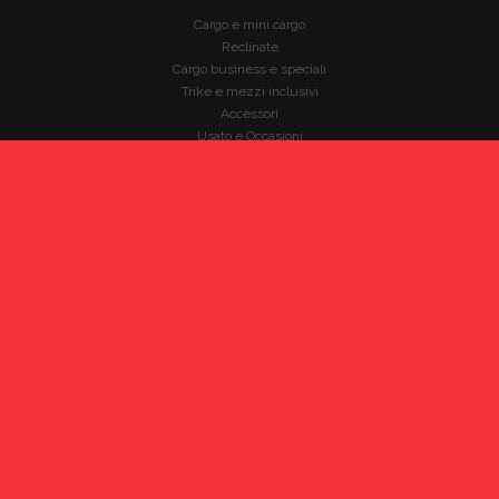
Cargo e mini cargo
Reclinate
Cargo business e speciali
Trike e mezzi inclusivi
Accessori
Usato e Occasioni
PARTNERS
Babboe Cargo Bikes
Bicicapace
Brompton
Christiania Bikes
Fabriga Bike
HP Velotechnik
Nihola
VELOE'
Winther Bikes
INFO LEGALI
Rispetto della privacy