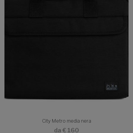
City Metro media nera
da
€ 160