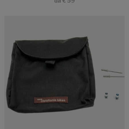
da
€ 59