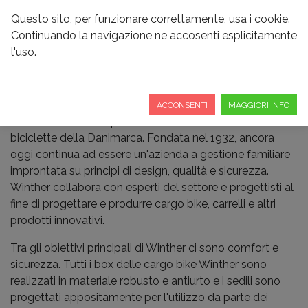
Questo sito, per funzionare correttamente, usa i cookie.
Continuando la navigazione ne accosenti esplicitamente
l'uso.
WINTHER BIKES
ACCONSENTI
MAGGIORI INFO
Winther è una delle più antiche fabbriche di
biciclette della Danimarca. Fondata nel 1932, ancora
oggi continua ad essere un'azienda a gestione familiare
improntata su principi di design, qualità e sicurezza.
Winther collabora con esperti del settore e progettisti al
fine di progettare e produrre cargo bike, carrelli e altri
prodotti innovativi.
Tra gli obiettivi principali di Winther ci sono comfort e
sicurezza. Tutti i box delle cargo bike Winther sono
realizzati in materiale robusto e antiurto e i sedili sono
progettati appositamente per l'utilizzo da parte dei