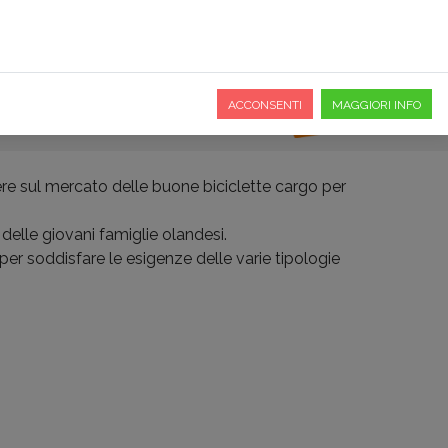
O
PREFERITI
DOVE SIAMO
ACCONSENTI
MAGGIORI INFO
ere sul mercato delle buone biciclette cargo per
delle giovani famiglie olandesi.
er soddisfare le esigenze delle varie tipologie