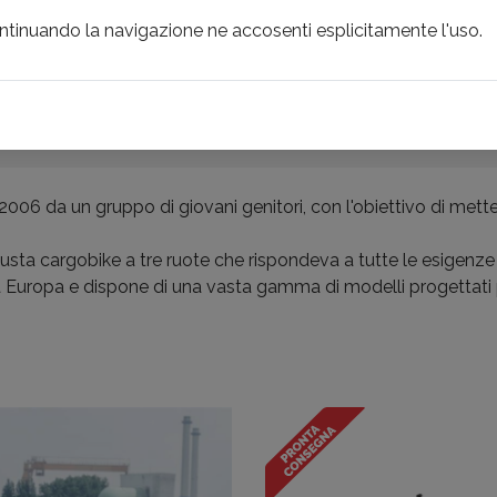
ontinuando la navigazione ne accosenti esplicitamente l'uso.
INCENTIVI LOCALI
PRODOTTI
BRAND
NOLEGGI
IKES
006 da un gruppo di giovani genitori, con l'obiettivo di mett
sta cargobike a tre ruote che rispondeva a tutte le esigenze 
ta Europa e dispone di una vasta gamma di modelli progettati p