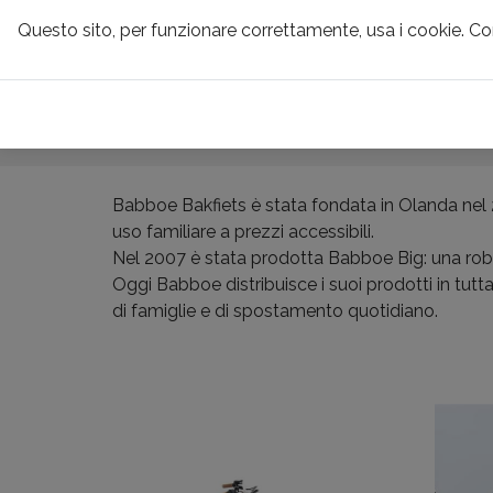
Questo sito, per funzionare correttamente, usa i cookie. C
CONTRIBUTI & 
BABBOE CARGO B
Babboe Bakfiets è stata fondata in Olanda nel 2
uso familiare a prezzi accessibili.
Nel 2007 è stata prodotta Babboe Big: una robu
Oggi Babboe distribuisce i suoi prodotti in tut
di famiglie e di spostamento quotidiano.