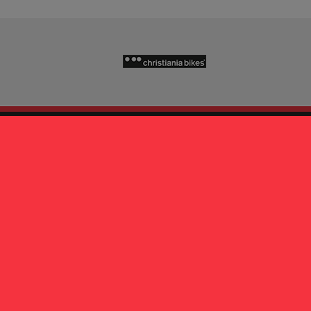
PRODOTTI
PARTNE
Cargo e mini cargo
Babboe Cargo B
Reclinate
Bicicapace
Cargo business e speciali
Brompton
Trike e mezzi inclusivi
Christiania Bike
Accessori
Fabriga Bike
Usato e Occasioni
HP Velotechnik
Nihola
VELOE'
Winther Bikes