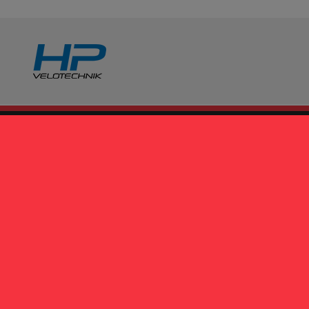
CONTATTI
Spezial Cycle
via San Donato 23A
40127 Bologna
Si riceve su appuntamento
+39 375 5823290
info@spezialcycle.it
Inviaci un messaggio
Sarai contattato dal nostro staff che