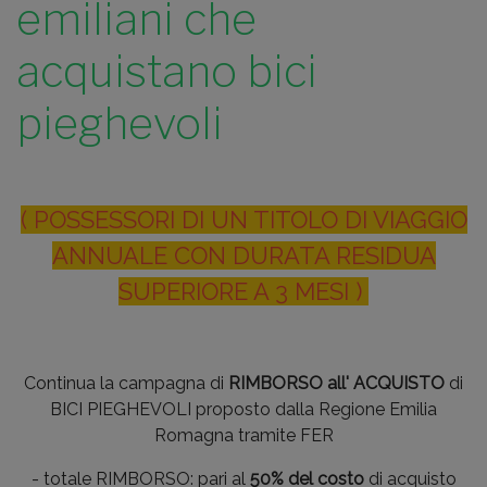
emiliani che
acquistano bici
pieghevoli
( POSSESSORI DI UN TITOLO DI VIAGGIO
ANNUALE CON DURATA RESIDUA
SUPERIORE A 3 MESI )
Continua la campagna di
RIMBORSO all' ACQUISTO
di
BICI PIEGHEVOLI proposto dalla Regione Emilia
Romagna tramite FER
- totale RIMBORSO: pari al
50% del costo
di acquisto