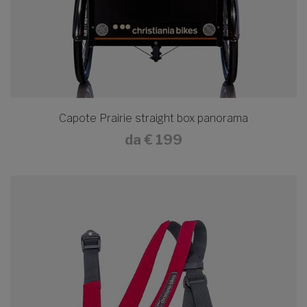
Capote Prairie straight box panorama
da
€ 199