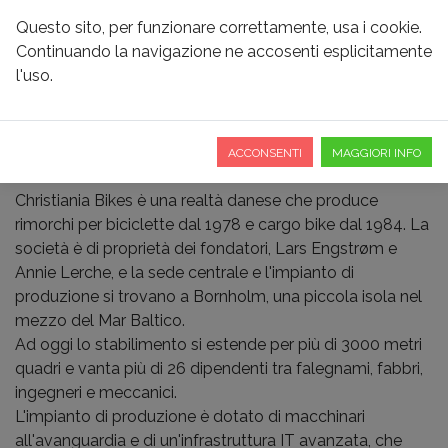
Questo sito, per funzionare correttamente, usa i cookie.
Continuando la navigazione ne accosenti esplicitamente
l'uso.
CHRISTIANIA BIKES
ACCONSENTI
MAGGIORI INFO
Christiania Bikes è una realtà danese che produce
rimorchi per biciclette dal 1978 e cargo bike dal 1984. La
società è di proprietà dei fondatori, Lars Engstrøm e
Annie Lerche, e la sede centrale e l'impianto di
produzione si trovano a Bornholm, una piccola isola nel
mezzo del Mar Baltico.
Ad oggi lo stabilimento si estende per più di 3000 metri
quadri e vanta più di 26 dipendenti tra falegnami, fabbri,
ingegneri e meccanici.
L'impianto di produzione è dotato di macchinari
all'avanguardia e di un'infrastruttura IT avanzata, che