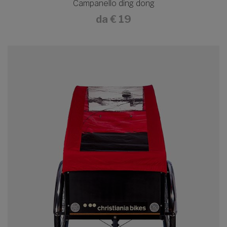
Campanello ding dong
da
€ 19