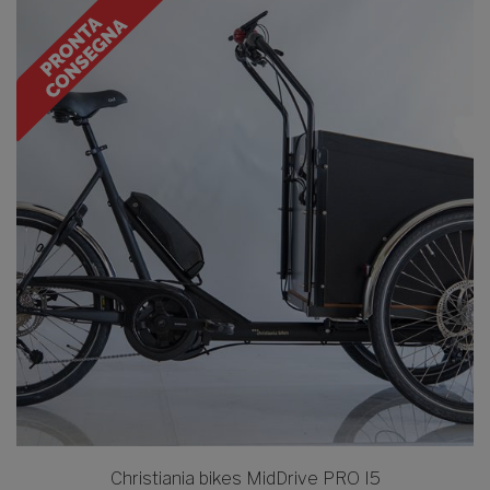
Christiania bikes MidDrive PRO I5