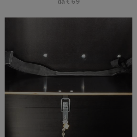
da
€ 69