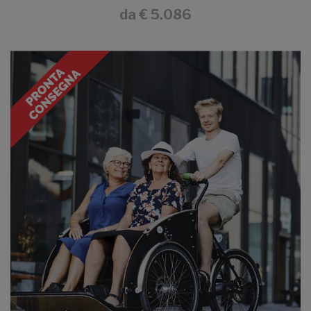
da
€ 5.086