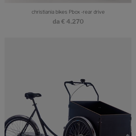
christiania bikes Pbox -rear drive
da
€ 4.270