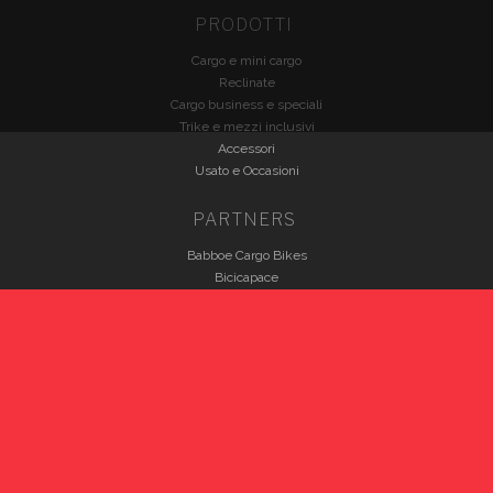
PRODOTTI
Cargo e mini cargo
Reclinate
Cargo business e speciali
Trike e mezzi inclusivi
Accessori
Usato e Occasioni
PARTNERS
Babboe Cargo Bikes
Bicicapace
Brompton
Christiania Bikes
Fabriga Bike
HP Velotechnik
Nihola
VELOE'
Winther Bikes
INFO LEGALI