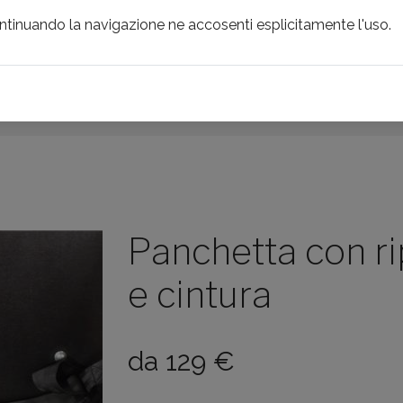
ontinuando la navigazione ne accosenti esplicitamente l'uso.
INCENTIVI LOCALI
PRODOTTI
BRAND
NOLEGGI
IPOSTIGLIO E CINTUR
Panchetta con ri
e cintura
da
129
€