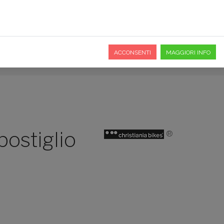
O
PREFERITI
DOVE SIAMO
A
ACCONSENTI
MAGGIORI INFO
postiglio
®