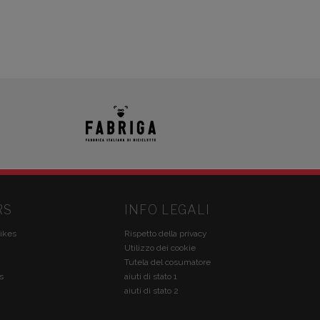
RS
INFO LEGALI
ikes
Rispetto della privacy
Utilizzo dei cookie
Tutela del cosumatore
s
aiuti di stato 1
aiuti di stato 2