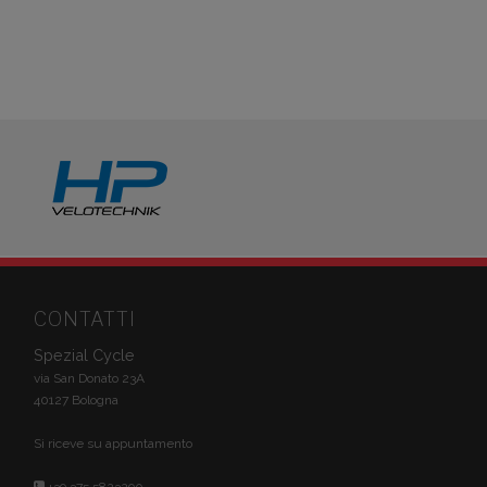
CONTATTI
Spezial Cycle
via San Donato 23A
40127 Bologna
Si riceve su appuntamento