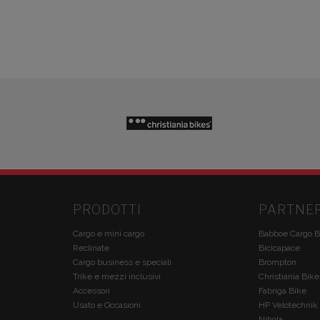
PRODOTTI
PARTNE
Cargo e mini cargo
Babboe Cargo B
Reclinate
Bicicapace
Cargo business e speciali
Brompton
Trike e mezzi inclusivi
Christiania Bike
Accessori
Fabriga Bike
Usato e Occasioni
HP Velotechnik
Nihola