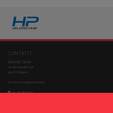
CONTATTI
Spezial Cycle
via San Donato 23A
40127 Bologna
Si riceve su appuntamento
+39 375 5823290
info@spezialcycle.it
Inviaci un messaggio