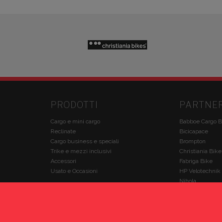
PRODOTTI
PARTNE
Cargo e mini cargo
Babboe Cargo B
Reclinate
Bicicapace
Cargo business e speciali
Brompton
Trike e mezzi inclusivi
Christiania Bike
Accessori
Fabriga Bike
Usato e Occasioni
HP Velotechnik
Nihola
VELOE'
Winther Bikes