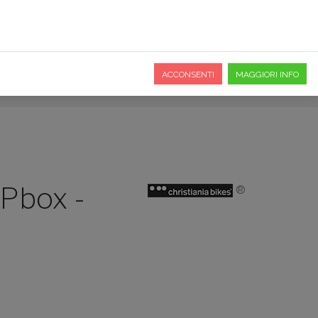
O
PREFERITI
DOVE SIAMO
ACCONSENTI
MAGGIORI INFO
 Pbox -
®