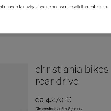
ontinuando la navigazione ne accosenti esplicitamente l'uso.
INCENTIVI LOCALI
PRODOTTI
BRAND
NOLEGGI
ES PBOX -REAR DRIVE
christiania bikes
rear drive
da
4.270
€
Dimensioni
: 208 x 87 x 117