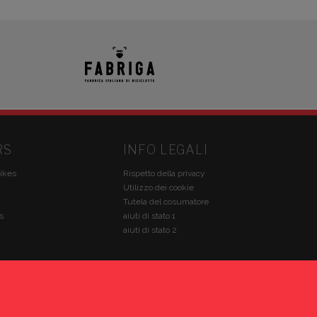
RS
INFO LEGALI
ikes
Rispetto della privacy
Utilizzo dei cookie
Tutela del cosumatore
s
aiuti di stato 1
aiuti di stato 2