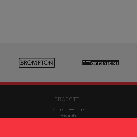
PRODOTTI
Cargo e mini cargo
Reclinate
Cargo business e speciali
Trike e mezzi inclusivi
Accessori