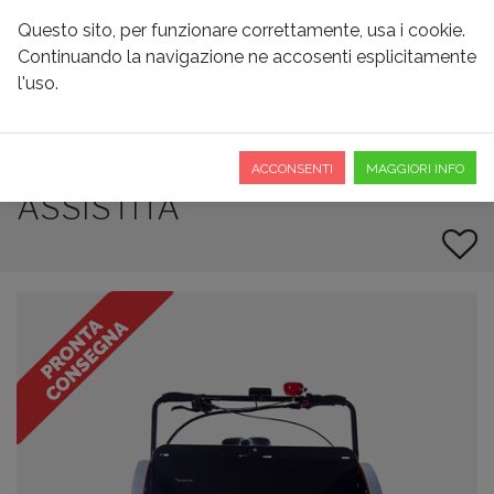
Questo sito, per funzionare correttamente, usa i cookie.
Continuando la navigazione ne accosenti esplicitamente
l'uso.
CHRISTIANIA MODEL T
CUSTOM A PEDALATA
ACCONSENTI
MAGGIORI INFO
ASSISTITA