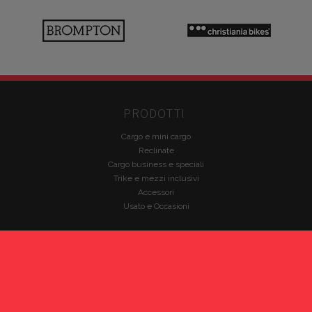
PRODOTTI
Cargo e mini cargo
Reclinate
Cargo business e speciali
Trike e mezzi inclusivi
Accessori
Usato e Occasioni
PARTNERS
Babboe Cargo Bikes
Bicicapace
Brompton
Christiania Bikes