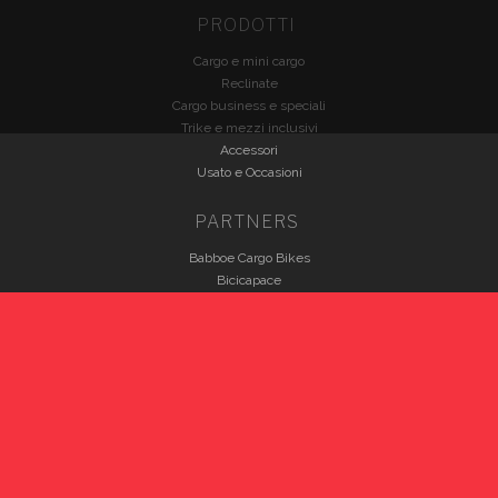
PRODOTTI
Cargo e mini cargo
Reclinate
Cargo business e speciali
Trike e mezzi inclusivi
Accessori
Usato e Occasioni
PARTNERS
Babboe Cargo Bikes
Bicicapace
Brompton
Christiania Bikes
Fabriga Bike
HP Velotechnik
Nihola
VELOE'
Winther Bikes
INFO LEGALI