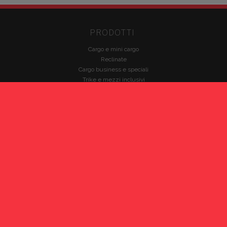
PRODOTTI
Cargo e mini cargo
Reclinate
Cargo business e speciali
Trike e mezzi inclusivi
Accessori
Usato e Occasioni
PARTNERS
Babboe Cargo Bikes
Bicicapace
Brompton
Christiania Bikes
Fabriga Bike
HP Velotechnik
Nihola
VELOE'
Winther Bikes