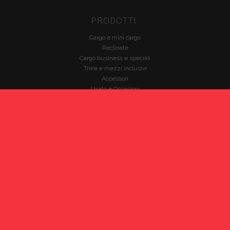
PRODOTTI
Cargo e mini cargo
Reclinate
Cargo business e speciali
Trike e mezzi inclusivi
Accessori
Usato e Occasioni
PARTNERS
Babboe Cargo Bikes
Bicicapace
Brompton
Christiania Bikes
Fabriga Bike
HP Velotechnik
Nihola
VELOE'
Winther Bikes