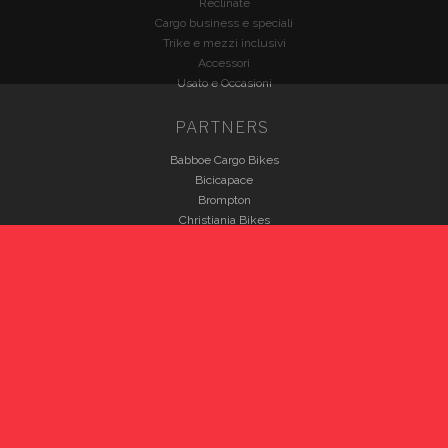
Reclinate
Cargo business e speciali
Trike e mezzi inclusivi
Accessori
Usato e Occasioni
PARTNERS
Babboe Cargo Bikes
Bicicapace
Brompton
Christiania Bikes
Fabriga Bike
HP Velotechnik
Nihola
VELOE'
Winther Bikes
INFO LEGALI
Rispetto della privacy
Utilizzo dei cookie
Tutela del cosumatore