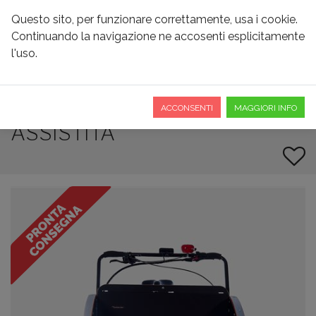
Questo sito, per funzionare correttamente, usa i cookie.
Continuando la navigazione ne accosenti esplicitamente
l'uso.
CHRISTIANIA MODEL T
CUSTOM A PEDALATA
ACCONSENTI
MAGGIORI INFO
ASSISTITA