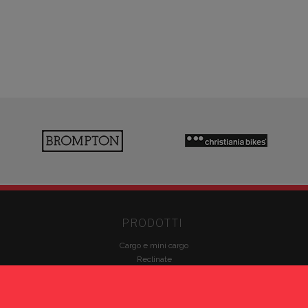
PRODOTTI
Cargo e mini cargo
Reclinate
Cargo business e speciali
Trike e mezzi inclusivi
Accessori