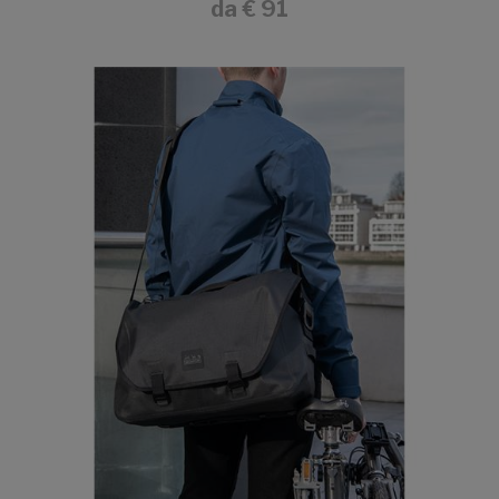
da
€ 91