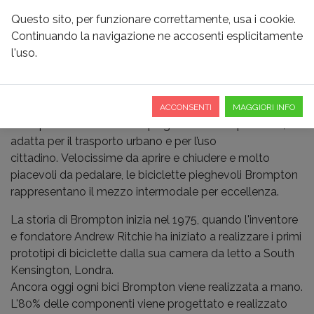
Questo sito, per funzionare correttamente, usa i cookie.
Continuando la navigazione ne accosenti esplicitamente
l'uso.
BROMPTON
ACCONSENTI
MAGGIORI INFO
Brompton è una bicicletta pieghevole e trasportabile,
adatta per il trasporto urbano e per l’uso
cittadino.
Velocissime da aprire e chiudere e molto
piacevoli da pedalare, le biciclette pieghevoli Brompton
rappresentano il mezzo intermodale per eccellenza.
La storia di Brompton inizia nel 1975, quando l'inventore
e fondatore Andrew Ritchie ha iniziato a realizzare i primi
prototipi di biciclette dalla sua camera da letto a South
Kensington, Londra.
Ancora oggi ogni bici Brompton viene realizzata a mano.
L'80% delle componenti viene progettato e realizzato