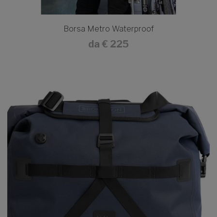
Borsa Metro Waterproof
da
€ 225