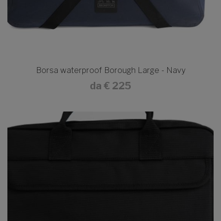
Borsa waterproof Borough Large - Navy
da
€ 225