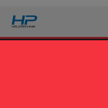
CONTATTI
Spezial Cycle
via San Donato 23A
40127 Bologna
Si riceve su appuntamento
+39 375 5823290
info@spezialcycle.it
Inviaci un messaggio
Sarai contattato dal nostro staff che