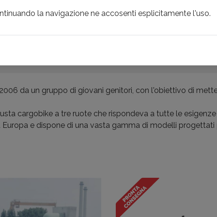
ontinuando la navigazione ne accosenti esplicitamente l'uso.
INCENTIVI LOCALI
PRODOTTI
BRAND
NOLEGGI
IKES
006 da un gruppo di giovani genitori, con l'obiettivo di mett
sta cargobike a tre ruote che rispondeva a tutte le esigenze 
ta Europa e dispone di una vasta gamma di modelli progettati p