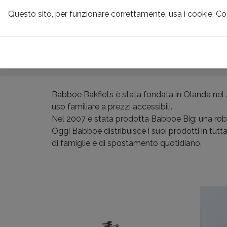
Questo sito, per funzionare correttamente, usa i cookie. C
CONTRIBUTI & 
BABBOE CARGO B
Babboe Bakfiets è stata fondata in Olanda nel 2
uso familiare a prezzi accessibili.
Nel 2007 è stata prodotta Babboe Big: una robu
Oggi Babboe distribuisce i suoi prodotti in tut
di famiglie e di spostamento quotidiano.