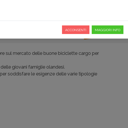
O
PREFERITI
DOVE SIAMO
ACCONSENTI
MAGGIORI INFO
ere sul mercato delle buone biciclette cargo per
delle giovani famiglie olandesi.
er soddisfare le esigenze delle varie tipologie