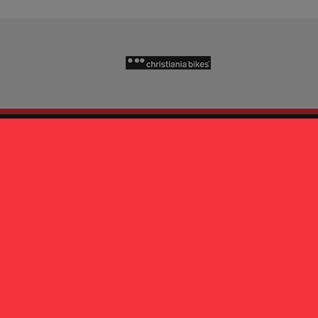
PRODOTTI
PARTNE
Cargo e mini cargo
Babboe Cargo B
Reclinate
Bicicapace
Cargo business e speciali
Brompton
Trike e mezzi inclusivi
Christiania Bike
Accessori
Fabriga Bike
Usato e Occasioni
HP Velotechnik
Nihola
VELOE'
Winther Bikes